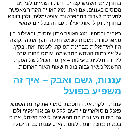
בחורף, ימי השמש קצרים יותר, והשמיים לעיתים
מכוסים בעננים. עם זאת, מזג האוויר הקריר מאפשר
למערכת לעבוד בטמפרטורה אופטימלית, ולכן דווקא
בחורף ניתן לראות יעילות גבוהה בכל יום שמשי.
באביב ובסתיו, מזג האוויר מתון יחסית, והשילוב בין
טמפרטורות נמוכות לשמש חזקה הופך את התקופה
הזו לאידיאלית מבחינת תפוקה. לעומת זאת, בקיץ,
על אף כמות השמש המרשימה, עומס החום גורם
לירידה חלקית ביעילות – אך סך הכולל של הפקת
החשמל נשאר גבוה בזכות שעות האור הארוכות.
עננות, גשם ואבק – איך זה
משפיע בפועל
עננות חלקית אינה חוסמת לגמרי את קרינת השמש.
פאנלים סולאריים יודעים לקלוט גם אור עקיף ולכן
גם בימים מעוננים הם ממשיכים לייצר חשמל, אם כי
בכמות נמוכה יותר. לעומת זאת, עננות כבדה יכולה