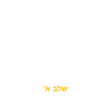
שלב א'
הגשת מסמכים לחברת החשמל,
קבלת הקאצה וערך הקילווואט הניתן
לייצר במתקן