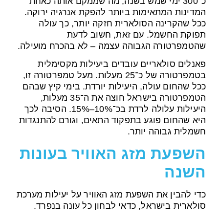
כ־300 ימי שמש בשנה, מה שממקם אותה כאחת
המדינות המתאימות ביותר להפקת אנרגיה ירוקה.
ככל שהקרינה הסולארית חזקה יותר, כך עולה
תפוקת החשמל. עם זאת, חשוב לדעת
שהטמפרטורה הגבוהה עצמה – לא בהכרח מועילה.
פאנלים סולאריים עובדים ביעילות מקסימלית
בטמפרטורה של כ־25 מעלות. מעל טמפרטורה זו,
ככל שהחום עולה, היעילות יורדת. בימי קיץ שבהם
הטמפרטורה בישראל חוצה את ה־35 מעלות,
היעילות עלולה לרדת בכ־10%–15%. הסיבה לכך
היא שהחום פוגע בתפקוד התאים, וגורם להתנגדות
חשמלית גבוהה יותר.
השפעת מזג האוויר בעונות
השנה
כדי להבין את השפעת מזג האוויר על יעילות מערכת
סולארית בישראל, כדאי לבחון כל עונה בנפרד.